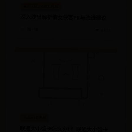
英国正版365官方网站
深入浅出解析倩女侠客PK与改进建议
📅 09-16
👁️ 6837
365bet备用器
联通大小饿卡怎么办理 联通大小饿卡