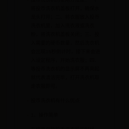
投币洗衣机的使用方法是：一、
将投币洗衣机盖板打开，确保水
龙头打开；二、将衣服放入投币
洗衣机里，加入洗衣液或洗衣
粉，将洗衣机盖板关闭；三、投
入需要的硬币数量，然后洗衣机
会出现15秒倒计时，接下来会进
入设定程序，开始洗衣服；四、
等投币洗衣机的显示屏不再亮起
就代表清洁完毕，打开洗衣机取
走衣服即可。
投币洗衣机有什么优点
1、操作简单