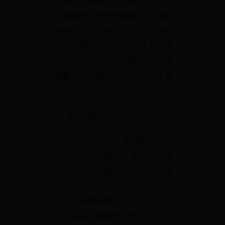
在使用自助投币洗衣机的时候，
不需要进行任何的选择，只需要
将电源开关先按下，然后在相应
的感应器当中直接投币或者是刷
一下洗衣卡，就能够直接启动不
需要过多的操作就可以进行正常
工作。
2、出现故障率较低
投币洗衣机使用了非接触的控制
技术，具有防静电、防尘以及防
水等效果，即便是处于比较潮湿
或者说污渍灰尘比较多的环境之
下，也能够保持比较好的工作状
态，会发生故障情况的几率也不