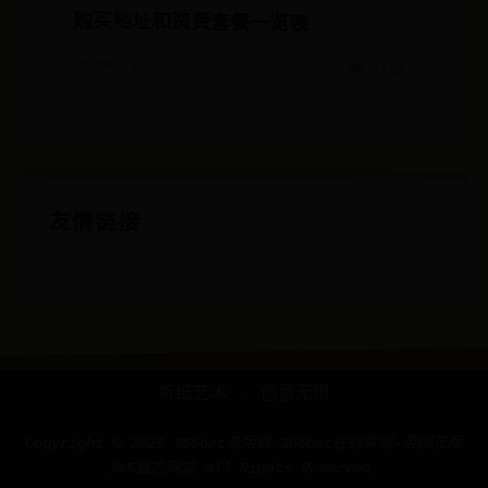
购买地址和资费套餐一览表
📅 09-23
👁️ 2192
友情链接
折纸艺术 · 创意无限
Copyright ©
2026
365bet备用器-365bet在线客服-英国正版
365官方网站 All Rights Reserved.