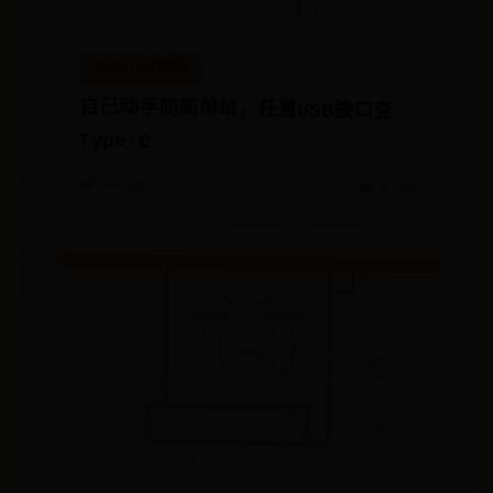
365bet在线客服
自己动手简简单单，任意USB接口变
Type-C
📅 10-01
👁️ 8239