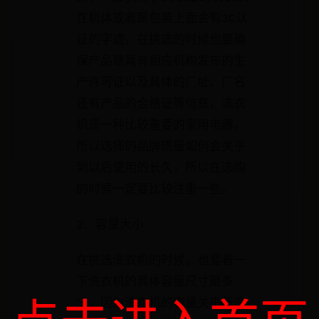
在机体或者是包装上面会有3C认
证的字迹，在挑选的时候也要确
保产品是具有相应机构发布的生
产许可证以及具体的厂址、厂名
还有产品的合格证等信息，洗衣
机是一种比较重要的家用电器，
所以选择的品牌质量如何会关乎
到以后使用的长久，所以在选购
的时候一定要比较注重一些。
2、容量大小
在挑选洗衣机的时候，也要看一
下洗衣机的具体容量尺寸是多
少，因为洗衣机的容量关乎着洗