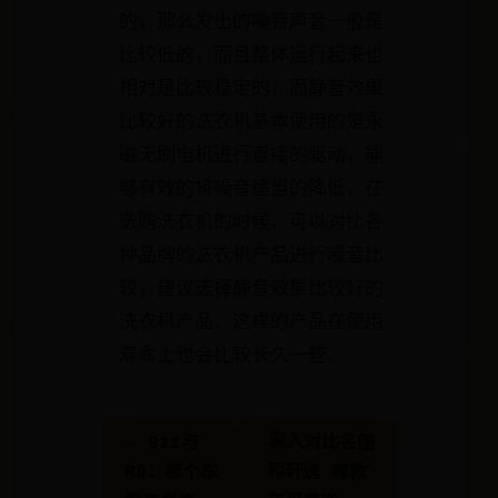
的，那么发出的噪音声音一般是
比较低的，而且整体运行起来也
相对是比较稳定的，而静音效果
比较好的洗衣机基本使用的是永
磁无刷电机进行直接的驱动，能
够有效的将噪音适当的降低，在
选购洗衣机的时候，可以对比各
种品牌的洗衣机产品进行噪音比
较，建议选择静音效果比较好的
洗衣机产品，这样的产品在使用
寿命上也会比较长久一些。
深入对比名图
← 911与
和轩逸 哪款
R8：哪个车