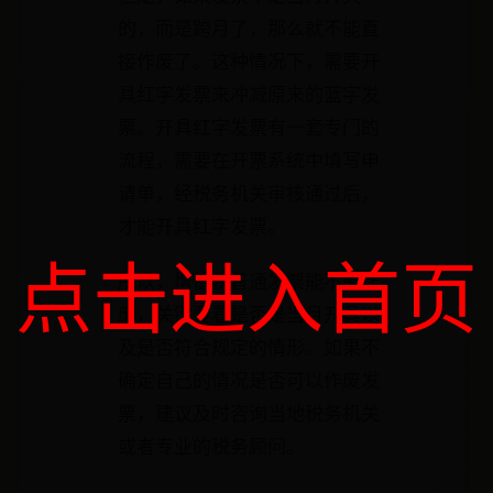
的，而是跨月了，那么就不能直
接作废了。这种情况下，需要开
具红字发票来冲减原来的蓝字发
票。开具红字发票有一套专门的
流程，需要在开票系统中填写申
请单，经税务机关审核通过后，
才能开具红字发票。
点击进入首页
所以，增值税普通发票能不能作
废，关键要看是否是当月开具以
及是否符合规定的情形。如果不
确定自己的情况是否可以作废发
票，建议及时咨询当地税务机关
或者专业的税务顾问。