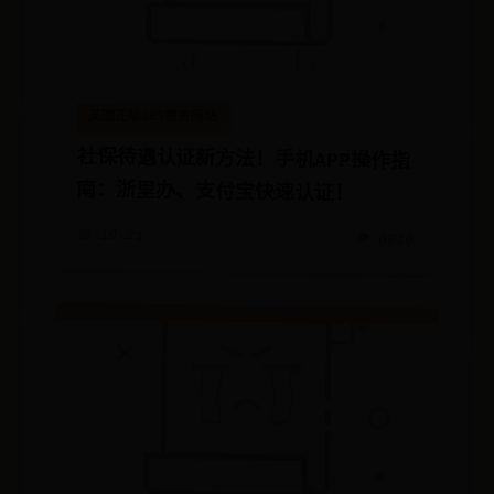
英国正版365官方网站
社保待遇认证新方法！手机APP操作指
南：浙里办、支付宝快速认证！
📅 10-21
👁️ 6016