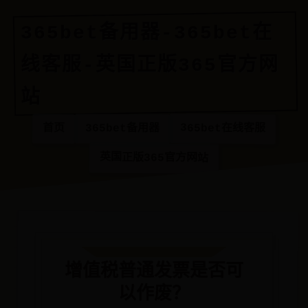
365bet备用器-365bet在
线客服-英国正版365官方网
站
365bet在线客服
365bet备用器
首页
英国正版365官方网站
增值税普通发票是否可
以作废？