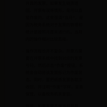
开具的发票，如果发生销货退
回、开票有误等情形，是可以直
接作废的。这里强调“当月”，是
因为税务系统对于发票的管理和
统计是按照月度来进行的，当月
内的操作相对比较直接。
操作流程也并不复杂。开票方需
要在开票系统中找到对应的发票
号码，然后点击“作废”按钮，系
统会自动将该发票标记为作废状
态。同时，要把纸质发票各联次
收回，并注明“作废”字样，妥善
保管，以备税务机关查验。
但是，如果发票不是当月开具